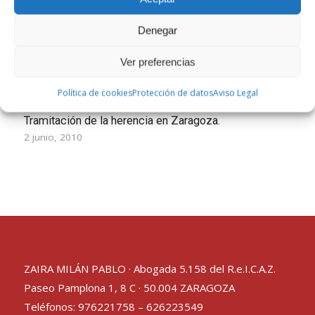
Denegar
Ver preferencias
Política de cookies
Protección de datos
Aviso Legal
Tramitación de la herencia en Zaragoza.
2 junio, 2010
ZAIRA MILÁN PABLO · Abogada 5.158 del R.e.I.C.A.Z.
Paseo Pamplona 1, 8 C · 50.004 ZARAGOZA
Teléfonos:
976221758
–
626223549